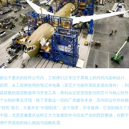
家位于重庆的软件公司内，工程师们正专注于屏幕上的代码与架构设计。
四周，从工程师使用的笔记本电脑（其芯片与操作系统多源自海外），到
器搭载的底层数据库与开发工具，再到会议室里投影仪的芯片与核心软件
个尖锐的事实浮现：除了承载这一切的厂房建筑本身，其内部运作所依赖
“软性”基石，大量并非“中国制造”。这个场景，并非孤例，它深刻揭示了
中国，尤其是像重庆这样正大力发展软件与信息产业的西部重镇，在数字
潮中所面临的核心挑战与战略机遇。