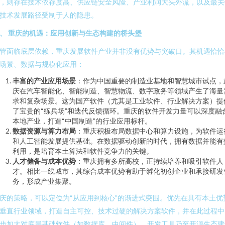
，则存在技术依存度高、供应链安全风险、产业利润大头外流，以及最关
技术发展路径受制于人的隐患。
、 重庆的机遇：应用创新与生态构建的桥头堡
管面临底层依赖，重庆发展软件产业并非没有优势与突破口。其机遇恰恰
场景、数据与规模化应用：
丰富的产业应用场景
：作为中国重要的制造业基地和智慧城市试点，
庆在汽车智能化、智能制造、智慧物流、数字政务等领域产生了海量
求和复杂场景。这为国产软件（尤其是工业软件、行业解决方案）提
了宝贵的“练兵场”和迭代反馈循环。重庆的软件开发力量可以深度融
本地产业，打造“中国制造”的行业应用标杆。
数据资源与算力布局
：重庆积极布局数据中心和算力设施，为软件运
和人工智能发展提供基础。在数据驱动创新的时代，拥有数据并能有
利用，是培育本土算法和软件竞争力的关键。
人才储备与成本优势
：重庆拥有多所高校，正持续培养和吸引软件人
才。相比一线城市，其综合成本优势有助于孵化初创企业和承接研发
务，形成产业集聚。
庆的策略，可以定位为“从应用到核心”的渐进式突围。优先在具有本土优
垂直行业领域，打造自主可控、技术过硬的解决方案软件，并在此过程中
步加大对底层基础软件（如数据库、中间件）、开发工具乃至开源生态建