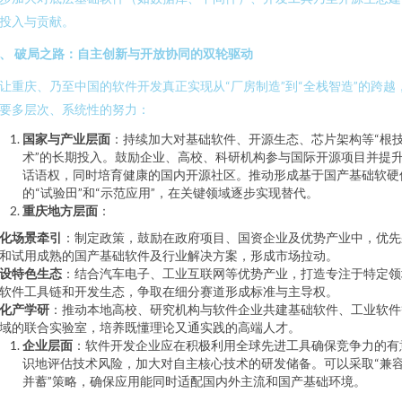
投入与贡献。
、 破局之路：自主创新与开放协同的双轮驱动
让重庆、乃至中国的软件开发真正实现从“厂房制造”到“全栈智造”的跨越
要多层次、系统性的努力：
国家与产业层面
：持续加大对基础软件、开源生态、芯片架构等“根
术”的长期投入。鼓励企业、高校、科研机构参与国际开源项目并提
话语权，同时培育健康的国内开源社区。推动形成基于国产基础软硬
的“试验田”和“示范应用”，在关键领域逐步实现替代。
重庆地方层面
：
化场景牵引
：制定政策，鼓励在政府项目、国资企业及优势产业中，优先
和试用成熟的国产基础软件及行业解决方案，形成市场拉动。
设特色生态
：结合汽车电子、工业互联网等优势产业，打造专注于特定领
软件工具链和开发生态，争取在细分赛道形成标准与主导权。
化产学研
：推动本地高校、研究机构与软件企业共建基础软件、工业软件
域的联合实验室，培养既懂理论又通实践的高端人才。
企业层面
：软件开发企业应在积极利用全球先进工具确保竞争力的有
识地评估技术风险，加大对自主核心技术的研发储备。可以采取“兼
并蓄”策略，确保应用能同时适配国内外主流和国产基础环境。