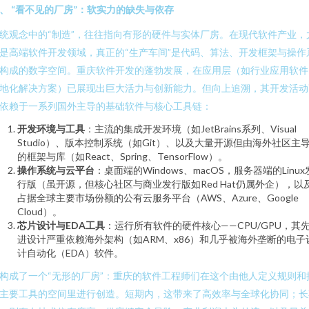
、 “看不见的厂房”：软实力的缺失与依存
统观念中的“制造”，往往指向有形的硬件与实体厂房。在现代软件产业，
是高端软件开发领域，真正的“生产车间”是代码、算法、开发框架与操作
构成的数字空间。重庆软件开发的蓬勃发展，在应用层（如行业应用软件
地化解决方案）已展现出巨大活力与创新能力。但向上追溯，其开发活动
依赖于一系列国外主导的基础软件与核心工具链：
开发环境与工具
：主流的集成开发环境（如JetBrains系列、Visual
Studio）、版本控制系统（如Git）、以及大量开源但由海外社区主
的框架与库（如React、Spring、TensorFlow）。
操作系统与云平台
：桌面端的Windows、macOS，服务器端的Linux
行版（虽开源，但核心社区与商业发行版如Red Hat仍属外企），以
占据全球主要市场份额的公有云服务平台（AWS、Azure、Google
Cloud）。
芯片设计与EDA工具
：运行所有软件的硬件核心——CPU/GPU，其
进设计严重依赖海外架构（如ARM、x86）和几乎被海外垄断的电子
计自动化（EDA）软件。
构成了一个“无形的厂房”：重庆的软件工程师们在这个由他人定义规则和
主要工具的空间里进行创造。短期内，这带来了高效率与全球化协同；长