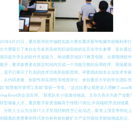
025年6月25日，重庆新华软件编程实践大赛在重庆新华电脑学校顺利举
次大赛吸引了来自全市多所高校和职业院校的近百名学生参赛，旨在通过
项目提升学生的软件开发能力，推动重庆地区IT教育创新。比赛围绕软
展开，要求参赛者在限定时间内完成一个功能完整的应用程序。现场紧张
，选手们展示了扎实的技术功底和创新思维。评委团由知名企业技术专家
，从代码质量、创新性和实用性等维度评分。来自重庆大学的学生团队凭
款“智慧都市管理工具箱”荣获一等奖。“这次比赛让我更深入理解了Java
pring Boot的企业应用。”获奖队长小张激动地说。主办方表示为多产业数
转型储备人才，重庆数字薪资涨幅高于传统IT岗位,中高端程序员持续紧
，分析人士认为当前IT人才呈现结构性空心化动态，薪资上涨竞争弱化
间随着此类赛事矩阵式举办将有效化解扩大产业升级技术烦恼挑战意识。